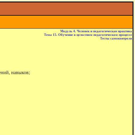
Модуль 4. Человек и педагогическая практика
Тема 15. Обучение в целостном педагогическом процессе
Тесты самоконтроля
ений, навыков;