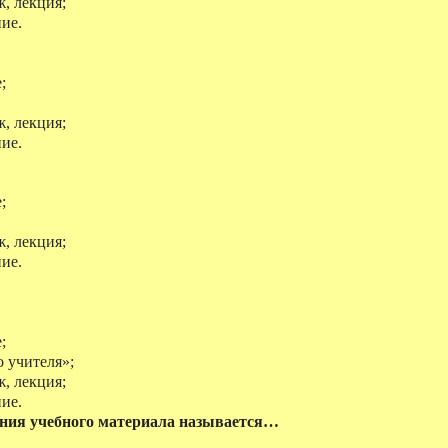
ж, лекция;
ние.
;
ж, лекция;
ние.
;
ж, лекция;
ние.
;
 учителя»;
ж, лекция;
ние.
ения учебного материала называется…