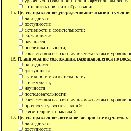
уровень образованности или профессионального мас
готовность повысить образование.
Целенаправленное упорядочивание знаний и умений
наглядности;
доступности;
активности и сознательности;
системности;
научности;
последовательности;
соответствия возрастным возможностям и уровню п
Планирование содержания, развивающегося по восход
наглядности;
доступности;
активности и сознательности;
системности;
научности;
последовательности;
соответствия возрастным возможностям и уровню п
прочности усвоения знаний;
связи теории с практикой.
Целенаправленное активное восприятие изучаемых я
наглядности;
доступности;