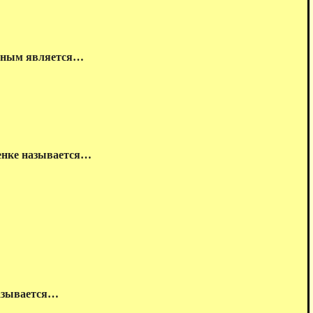
табным является…
ценке называется…
называется…