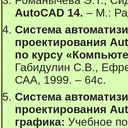
Романычева Э.Т., Си
AutoCAD 14.
– М.: Ра
Система автоматиз
проектирования
Au
по курсу «Компьют
Габидулин С.В., Ефре
САА, 1999. – 64с.
Система автоматиз
проектирования
Au
графика:
Учебное по