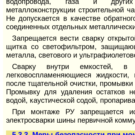
водопровода, газа и других с
металлоконструкции строительной ча
Не допускается в качестве обратног
соединенных отдельных металлически
Запрещается вести сварку открыто
щитка со светофильтром, защищающ
металла, светового и ультрафиолетов
Сварку внутри емкостей, в 
легковоспламеняющиеся жидкости, г
после тщательной очистки, промывки 
Промывку для удаления остатков н
водой, каустической содой, пропарива
При монтаже РУ запрещается ис
электросварки шины первичной комму
5.3.3. Меры безопасности при м