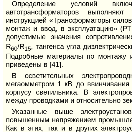
Определение условий вклю
автотрансформаторов выполняют 
инструкцией «Трансформаторы силовы
монтаж и ввод, в эксплуатацию» (РТ
допустимые значения сопротивлен
R
/R
, тангенса угла диэлектричес
60
15
Подробные материалы по монтажу и
приведены в [41].
В осветительных электропровод
мегаомметром 1 кВ до ввинчивания 
корпусу светильника. В электропро
между проводками и относительно зе
Указанные выше электроустанов
повышенным напряжением промышленн
Как в этих, так и в других электро