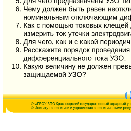
Для чего предназначены УЗО тип
Чему должен быть равен неотк
номинальным отключающим диф
Как с помощью токовых клещей 
измерить ток утечки электродви
Для чего, как и с какой период
Расскажите порядок проведения
дифференциального тока УЗО.
Какую величину не должен прев
защищаемой УЗО?
© ФГБОУ ВПО Красноярский государственный аграрный ун
© Институт энергетики и управления энергетическими рес