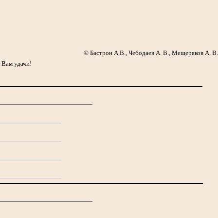
© Бастрон А.В., Чебодаев А. В., Мещеряков А. В.
 Вам удачи!