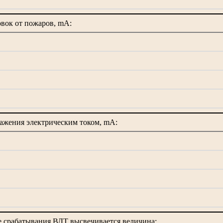
овок от пожаров, mA:
ажения электрическим током, mA:
 срабатывания ВДТ высвечивается величина: