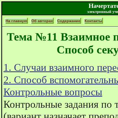
Начертат
электронный уч
На главную
Об авторах
Содержание
Контакты
Тема №11 Взаимное п
Способ сек
1. Случаи взаимного пер
2. Способ вспомогательн
Контрольные вопросы
Контрольные задания по 
(вариант назначает препо