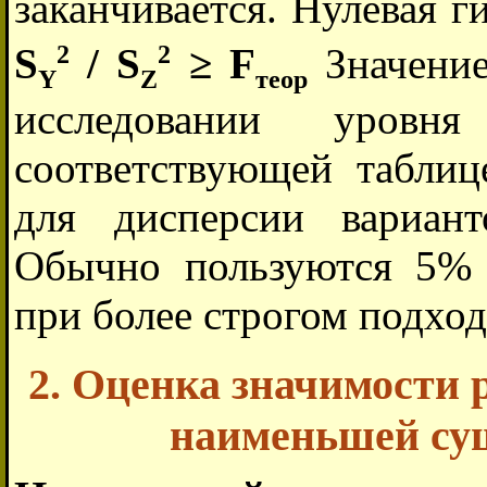
заканчивается. Нулевая г
2
2
S
/ S
≥ F
Значение
Y
Z
теор
исследовании уровн
соответствующей таблиц
для дисперсии вариан
Обычно пользуются 5% 
при более строгом подход
2. Оценка значимости 
наименьшей су