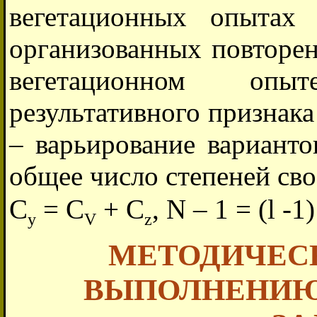
вегетационных опытах
организованных повторе
вегетационном опы
результативного признака
– варьирование варианто
общее число степеней св
С
= С
+ С
, N – 1 = (l -1)
y
V
z
МЕТОДИЧЕСК
ВЫПОЛНЕНИЮ