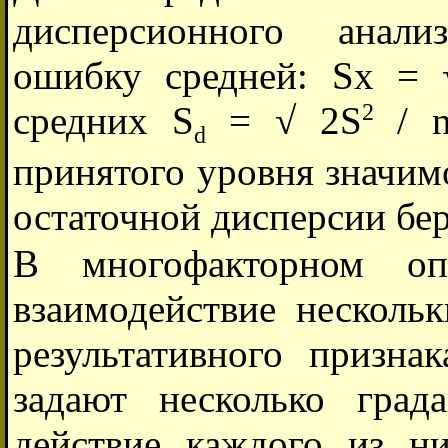
дисперсионного анал
ошибку средней: Sx = 
2
средних S
= √ 2S
/ n
d
принятого уровня значим
остаточной дисперсии бер
В многофакторном оп
взаимодействие несколь
результативного призна
задают несколько град
действие каждого из н