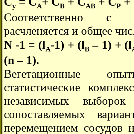
C
= C
+ C
+ C
+ C
+
y
A
B
AB
P
Соответственно с у
расчленяется и общее чис
N -1 = (l
-1) + (l
– 1) + (l
A
B
(n – 1).
Вегетационные опы
статистические комплек
независимых выборок 
сопоставляемых вариан
перемещением сосудов на