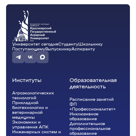
Университет сегодня
Студенту
Школьнику
Поступающему
Выпускнику
Аспиранту
Институты
Образовательная
деятельность
Агроэкологических
технологий
Расписание занятий
Прикладной
ФП
биотехнологии и
«Профессионалитет»
ветеринарной
Инклюзивное
медицины
образование
Экономики и
Дополнительное
управления АПК
профессиональное
Инженерных систем и
образование