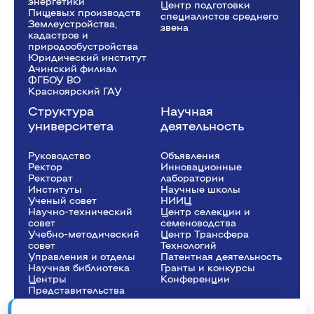
энергетики
Центр подготовки
Пищевых производств
специалистов среднего
Землеустройства,
звена
кадастров и
природообустройства
Юридический институт
Ачинский филиал
ФГБОУ ВО
Красноярский ГАУ
Структура
Научная
университета
деятельность
Руководство
Объявления
Ректор
Инновационные
Рeкторат
лаборатории
Институты
Научные школы
Ученый совет
НИИЦ
Научно-технический
Центр селекции и
совет
семеноводства
Учебно-методический
Центр Трансфера
совет
Технологий
Управления и отделы
Патентная деятельность
Научная библиотека
Гранты и конкурсы
Центры
Конференции
Представительства